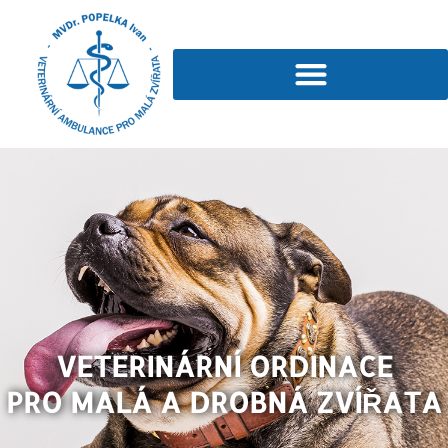
VETERINÁRNÍ ORDINACE
PRO MALÁ A DROBNÁ ZVÍŘATA